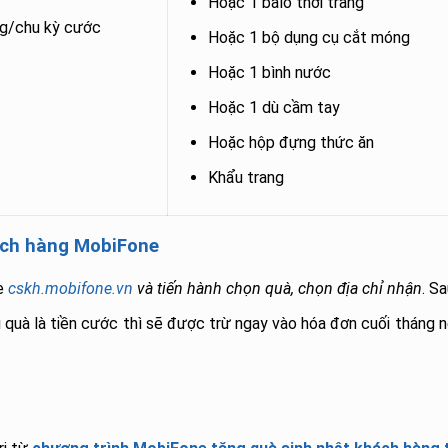
Hoặc 1 balo thời trang
g/chu kỳ cước
Hoặc 1 bộ dụng cụ cắt móng
Hoặc 1 bình nước
Hoặc 1 dù cầm tay
Hoặc hộp đựng thức ăn
Khẩu trang
ách hàng MobiFone
te
cskh.mobifone.vn
và tiến hành chọn quà, chọn địa chỉ nhận
. S
quà là tiền cước thì sẽ được trừ ngay vào hóa đơn cuối tháng nê