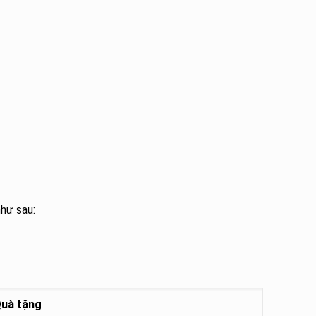
hư sau:
uà tặng