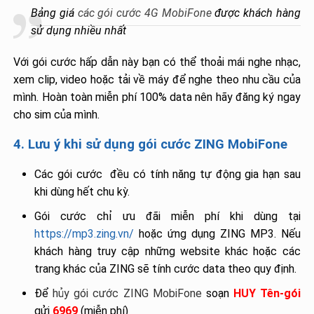
Bảng giá
các gói cước 4G MobiFone
được khách hàng
sử dụng nhiều nhất
Với gói cước hấp dẫn này bạn có thể thoải mái nghe nhạc,
xem clip, video hoặc tải về máy để nghe theo nhu cầu của
mình. Hoàn toàn miễn phí 100% data nên hãy đăng ký ngay
cho sim của mình.
4. Lưu ý khi sử dụng gói cước ZING MobiFone
Các gói cước đều có tính năng tự động gia hạn sau
khi dùng hết chu kỳ.
Gói cước chỉ ưu đãi miễn phí khi dùng tại
https://mp3.zing.vn/
hoặc ứng dụng ZING MP3. Nếu
khách hàng truy cập những website khác hoặc các
trang khác của ZING sẽ tính cước data theo quy định.
Để
hủy gói cước ZING MobiFone
soạn
HUY Tên-gói
gửi
6969
(miễn phí)