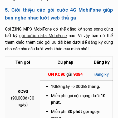
5. Giới thiệu các gói cước 4G MobiFone giúp
bạn nghe nhạc lướt web thả ga
Gói ZING MP3 MobiFone có thể đăng ký song song cùng
bất kỳ
gói cước data MobiFone
nào. Vì vậy bạn có thể
tham khảo thêm các gói ưu đãi bên dưới để đăng ký dùng
cho các nhu cầu lướt web khác của mình nhé!
Tên gói
Cú pháp
Đăng ký
ON KC90
gửi
9084
Đăng ký
1GB/ngày =>30GB/tháng.
KC90
Miễn phí gọi nội mạng dưới
10
(90.000đ/30
phút.
ngày)
Miễn phí
30 phút
gọi ngoại