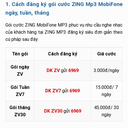
1. Cách đăng ký gói cước ZING Mp3 MobiFone
ngày, tuần, tháng
Gói cước ZING MobiFone MP3 phục vụ nhu cầu nghe nhạc
của khách hàng tại ZING MP3 đăng ký siêu đơn giản theo
cú pháp sau đây:
Tên gói
Cách đăng ký
Giá cước
Gói ngày
DK ZV
gửi
6969
3.000đ/ngày
ZV
Gói Tuần
15.000đ/ 7
DK ZV7
gửi
6969
ZV7
ngày
Gói tháng
45.000đ/ 30
DK ZV30
gửi
6969
ZV30
ngày