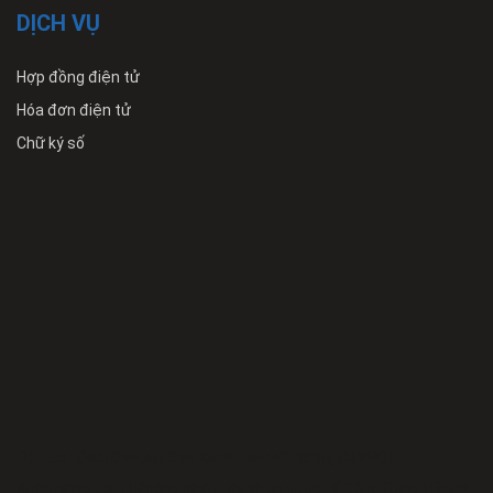
DỊCH VỤ
Hợp đồng điện tử
Hóa đơn điện tử
Chữ ký số
Đối tác :
Desi Dental
|
Sen Xanh TeamBuilding
|
MYPC
|
Anhmeme.com
|
Phòng khám đa khoa quốc tế Cộng Đồng
|
Đại lý