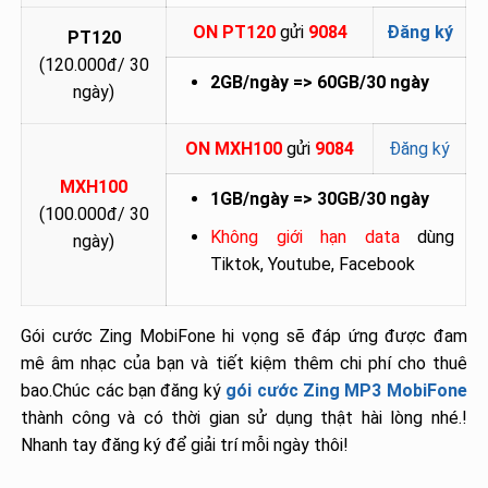
ON PT120
gửi
9084
Đăng ký
PT120
(120.000đ/ 30
2GB/ngày => 60GB/30 ngày
ngày)
ON MXH100
gửi
9084
Đăng ký
MXH100
1GB/ngày => 30GB/30 ngày
(100.000đ/ 30
Không giới hạn data
dùng
ngày)
Tiktok, Youtube, Facebook
Gói cước Zing MobiFone hi vọng sẽ đáp ứng được đam
mê âm nhạc của bạn và tiết kiệm thêm chi phí cho thuê
bao.Chúc các bạn đăng ký
gói cước Zing MP3 MobiFone
thành công và có thời gian sử dụng thật hài lòng nhé.!
Nhanh tay đăng ký để giải trí mỗi ngày thôi!