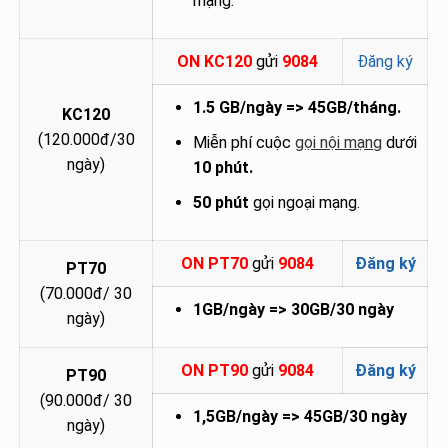
mạng.
ON KC120
gửi
9084
Đăng ký
1.5 GB/ngày => 45GB/tháng.
KC120
(120.000đ/30
Miễn phí cuộc
gọi nội mạng
dưới
ngày)
10 phút.
50 phút
gọi ngoại mạng.
ON PT70
gửi
9084
Đăng ký
PT70
(70.000đ/ 30
1GB/ngày => 30GB/30 ngày
ngày)
ON PT90
gửi
9084
Đăng ký
PT90
(90.000đ/ 30
1,5GB/ngày => 45GB/30 ngày
ngày)