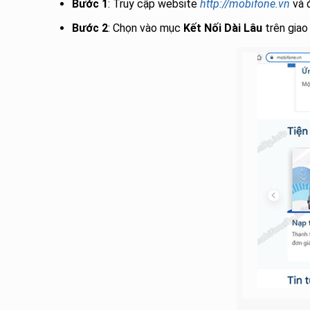
Bước 1
: Truy cập website
http://mobifone.vn
và 
Bước 2
: Chọn vào mục
Kết Nối Dài Lâu
trên giao 