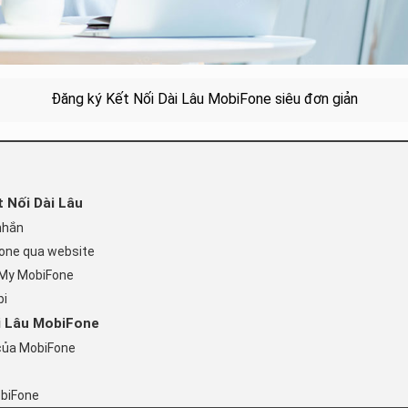
Đăng ký Kết Nối Dài Lâu MobiFone siêu đơn giản
t Nối Dài Lâu
 nhắn
iFone qua website
p My MobiFone
bi
ài Lâu MobiFone
u của MobiFone
MobiFone