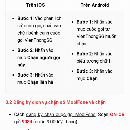
Trên iOS
Trên Android
Bước 1:
Vào phần lịch
Bước 1:
Nhấn vào
sử cuộc gọi, nhấn vào
mục cuộc gọi từ
chữ i bệnh cạnh cuộc
VienThongSG muốn
gọi VienThongSG
chặn
Bước 2:
Nhấn vào
Bước 2:
Nhấn vào
mục
Chặn người gọi
biểu tượng chữ
i
này
Bước 3:
Nhấn vào
Bước 3:
Nhấn vào
mục
Chặn
mục
Chặn liên hệ
3.2 Đăng ký dịch vụ chặn số MobiFone và chặn
Cách
đăng ký chặn cuộc gọi MobiFone
: Soạn
ON CB
gửi
9084
(cước 9.000đ/ tháng)