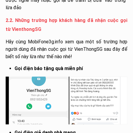
được nghe máy hoặc gọi lại để tránh bị đưa “vào tròng”
lừa đảo
2.2. Những trường hợp khách hàng đã nhận cuộc gọi
từ VienthongSG
Hãy cùng MobiFone3g.info xem qua một số trường hợp
người dùng đã nhận cuộc gọi từ VienThongSG sau đây để
biết số này lừa như thế nào nhé!
Gọi điện báo tặng quà miễn phí
Gọi điện giả danh nhà mạng