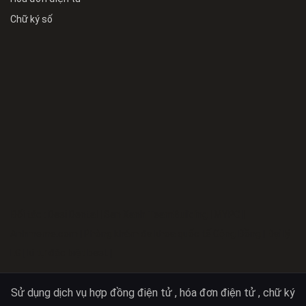
Chữ ký số
Đối tác :
Desi Dental
|
Sen Xanh TeamBuilding
|
MYPC
|
Anhmeme.com
|
Phòng khám đa khoa quốc tế Cộng Đồng
|
Đại lý
LG
|
kí tự đặc biệt best
|
Sử dụng dịch vụ hợp đồng điện tử , hóa đơn điện tử , chữ ký