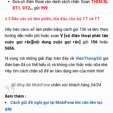
Đưa số điện thoại vào danh sách chặn: Soạn
THEM BL
ĐT1, ĐT2
,..
gửi
999
3.3 Báo các số làm phiền, lừa đảo cho bộ TT và TT
Hãy báo cáco số làm phiền bằng cách gọi 156 và làm theo
hướng dẫn miễn phí hoặc soạn
V [số điện thoại phát tán
cuộc gọi rác][nội dung cuộc gọi rác]
gửi
156
hoặc
5656.
Hi vọng với những giải đáp trên đây về
VienThongSG
gọi
điện bạn đã có thể hiểu rõ và không còn thắc mắc nữa nhé.
Hãy tìm cách chặn số để an tâm dùng sim của mình thôi!
Số tổng đài MobiFone
chăm sóc khách hàng 24/24
Xem thêm :
Cách gửi đề nghị gọi lại MobiFone khi cần liên lạc
gấp