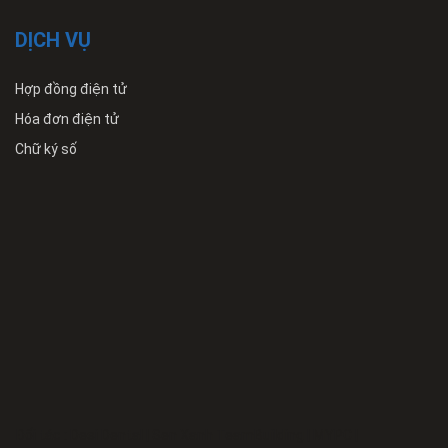
DỊCH VỤ
Hợp đồng điện tử
Hóa đơn điện tử
Chữ ký số
Đối tác :
Desi Dental
|
Sen Xanh TeamBuilding
|
MYPC
|