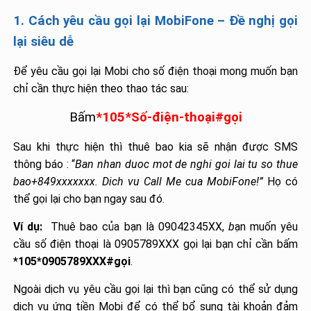
1. Cách yêu cầu gọi lại MobiFone – Đề nghị gọi
lại siêu dễ
Để yêu cầu gọi lại Mobi cho số điện thoại mong muốn bạn
chỉ cần thực hiện theo thao tác sau:
Bấm
*105*Số-điện-thoại#gọi
Sau khi thực hiện thì thuê bao kia sẽ nhận được SMS
thông báo : “
Ban nhan duoc mot de nghi goi lai tu so thue
bao+849xxxx
xxx
. Dich vu Call Me cua MobiFone!”
Họ có
thể gọi lại cho bạn ngay sau đó.
Ví dụ:
Thuê bao của bạn là 09042345XX,
b
ạn muốn yêu
cầu số điện thoại là 0905789XXX gọi lại bạn chỉ cần bấm
*105*0905789XXX#gọi
.
Ngoài dịch vụ yêu cầu gọi lại thì bạn cũng có thể sử dụng
dịch vụ ứng tiền Mobi để có thể bổ sung tài khoản đảm