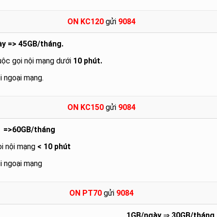
ON KC120
gửi
9084
ày => 45GB/tháng.
uộc gọi nội mạng dưới
10 phút.
i ngoại mạng.
ON KC150
gửi
9084
y =>60GB/tháng
ọi nội mạng
< 10 phút
i ngoại mạng
ON PT70
gửi
9084
1GB/ngày
⇒
30GB/tháng