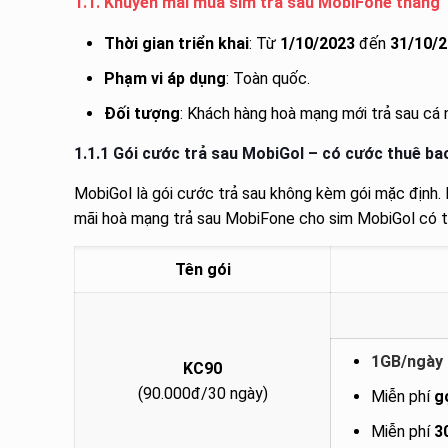
1.1. Khuyến mãi mua sim trả sau MobiFone tháng 
Thời gian triển khai
: Từ
1/10/2023
đến
31/10/2
Phạm vi áp dụng
: Toàn quốc.
Đối tượng
: Khách hàng hoà mạng mới trả sau cá
1.1.1 Gói cước trả sau MobiGol – có cước thuê ba
MobiGol là gói cước trả sau không kèm gói mặc định
mãi hoà mạng trả sau MobiFone cho sim MobiGol có t
Tên gói
1GB/ngày 
KC90
(90.000đ/30 ngày)
Miễn phí
g
Miễn phí
3