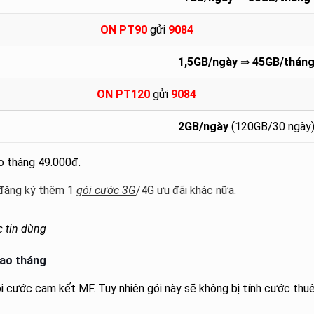
ON PT90
gửi
9084
1,5GB/ngày
⇒
45GB/thán
ON PT120
gửi
9084
2GB/ngày
(120GB/30 ngày
o tháng 49.000đ.
 đăng ký thêm 1
gói cước 3G
/4G ưu đãi khác nữa.
c tin dùng
bao tháng
 cước cam kết MF. Tuy nhiên gói này sẽ không bị tính cước thu