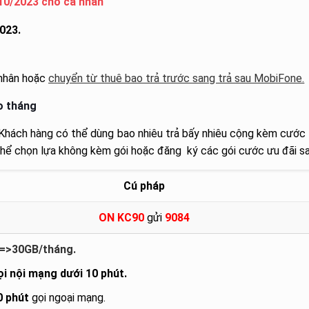
10/2023 cho cá nhân
023.
 nhân hoặc
chuyển từ thuê bao trả trước sang trả sau MobiFone.
o tháng
. Khách hàng có thể dùng bao nhiêu trả bấy nhiêu cộng kèm cước
hể chọn lựa không kèm gói hoặc đăng ký các gói cước ưu đãi sa
Cú pháp
ON KC90
gửi
9084
=>30GB/tháng.
ọi nội mạng dưới 10 phút.
0 phút
gọi ngoại mạng.