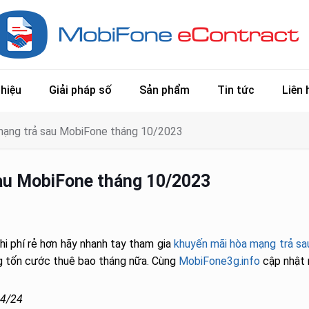
thiệu
Giải pháp số
Sản phẩm
Tin tức
Liên 
mạng trả sau MobiFone tháng 10/2023
au MobiFone tháng 10/2023
hi phí rẻ hơn hãy nhanh tay tham gia
khuyến mãi hòa mạng trả s
ng tốn cước thuê bao tháng nữa. Cùng
MobiFone3g.info
cập nhật 
24/24