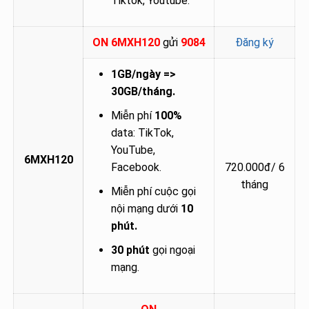
Tiktok, Youtube.
ON 6MXH120
gửi
9084
Đăng ký
1GB/ngày =>
30GB/tháng.
Miễn phí
100%
data: TikTok,
YouTube,
6MXH120
Facebook.
720.000đ/ 6
tháng
Miễn phí cuộc gọi
nội mạng dưới
10
phút.
30 phút
gọi ngoại
mạng.