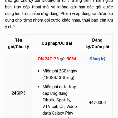
Các gói chu kỳ dài MobiFone từ 3 tháng đến 1 năm giúp
bạn truy cập thoải mái và không giới hạn các gói cước
cùng lúc trên nhiều ứng dụng. Phạm vi áp dụng sẽ được áp
dụng cho từng nhóm gói cước khác nhau, thuê bao cần lưu
ý nhé.
Tên
Đăng
Cú pháp/Ưu đãi
gói/Chu kỳ
ký/Cước phí
ON 24GIP3
gửi
9084
Đăng ký
Miễn phí 2GB/ngày
(180GB/ 3 tháng)
Miễn phí data truy
24GIP3
cập ứng dụng
Tiktok, Spotify,
447.000đ
VTV cab On, Video
data Galaxy Play