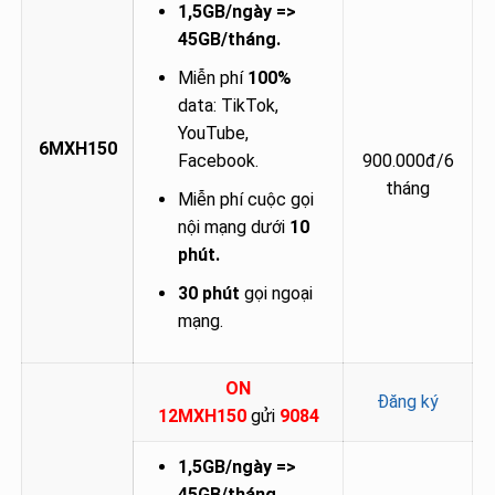
1,5GB/ngày =>
45GB/tháng.
Miễn phí
100%
data: TikTok,
YouTube,
6MXH150
Facebook.
900.000đ/6
tháng
Miễn phí cuộc gọi
nội mạng dưới
10
phút.
30 phút
gọi ngoại
mạng.
ON
Đăng ký
12MXH150
gửi
9084
1,5GB/ngày =>
45GB/tháng.