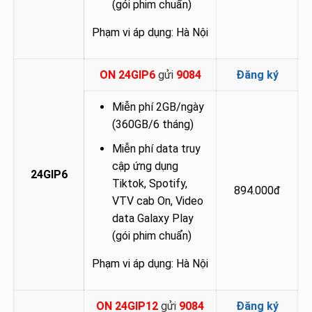
(gói phim chuẩn)
Phạm vi áp dụng: Hà Nội
ON 24GIP6
gửi
9084
Đăng ký
Miễn phí 2GB/ngày
(360GB/6 tháng)
Miễn phí data truy
cập ứng dụng
24GIP6
Tiktok, Spotify,
894.000đ
VTV cab On, Video
data Galaxy Play
(gói phim chuẩn)
Phạm vi áp dụng: Hà Nội
ON 24GIP12
gửi
9084
Đăng ký