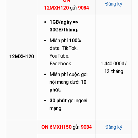
ON
Đăng ký
12MXH120
gửi
9084
1GB/ngày =>
30GB/tháng.
Miễn phí
100%
data: TikTok,
YouTube,
12MXH120
Facebook.
1.440.000đ/
12 tháng
Miễn phí cuộc gọi
nội mạng dưới
10
phút.
30 phút
gọi ngoại
mạng.
ON 6MXH150
gửi
9084
Đăng ký