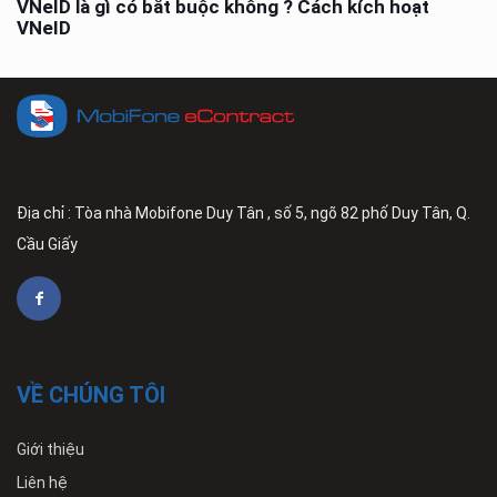
VNeID là gì có bắt buộc không ? Cách kích hoạt
VNeID
Địa chỉ : Tòa nhà Mobifone Duy Tân , số 5, ngõ 82 phố Duy Tân, Q.
Cầu Giấy
VỀ CHÚNG TÔI
Giới thiệu
Liên hệ