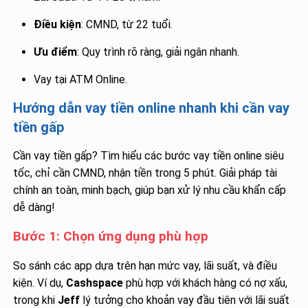
Điều kiện
: CMND, từ 22 tuổi.
Ưu điểm
: Quy trình rõ ràng, giải ngân nhanh.
Vay tại ATM Online.
Hướng dẫn vay tiền online nhanh khi cần vay
tiền gấp
Cần vay tiền gấp? Tìm hiểu các bước vay tiền online siêu
tốc, chỉ cần CMND, nhận tiền trong 5 phút. Giải pháp tài
chính an toàn, minh bạch, giúp bạn xử lý nhu cầu khẩn cấp
dễ dàng!
Bước 1: Chọn ứng dụng phù hợp
So sánh các app dựa trên hạn mức vay, lãi suất, và điều
kiện. Ví dụ,
Cashspace
phù hợp với khách hàng có nợ xấu,
trong khi
Jeff
lý tưởng cho khoản vay đầu tiên với lãi suất