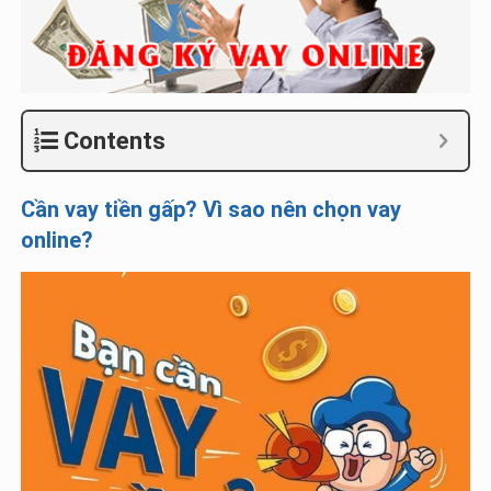
Contents
Cần vay tiền gấp? Vì sao nên chọn vay
online?