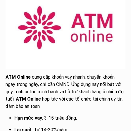
ATM Online
cung cấp khoản vay nhanh, chuyển khoản
ngay trong ngày, chỉ cần CMND. Ứng dụng này nổi bật với
quy trình online minh bạch và hỗ trợ khách hàng ở nhiều độ
tuổi.
ATM Online
hợp tác với các tổ chức tài chính uy tín,
đảm bảo an toàn.
Hạn mức vay
: 3-15 triệu đồng.
Lãi suất
: Từ 14-20%/năm.