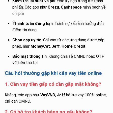
Kiểm tra lãi suất và phí
: Đọc kỹ hợp đồng để tránh
phí ẩn. Các app như
Crezu
,
Cashspace
minh bạch về
chi phí.
Thanh toán đúng hạn
: Tránh nợ xấu ảnh hưởng đến
điểm tín dụng.
Chọn app uy tín
: Chỉ vay từ các ứng dụng được cấp
phép, như
MoneyCat
,
Jeff
,
Home Credit
.
Bảo mật thông tin
: Không chia sẻ CMND hoặc OTP
với bên thứ ba.
Câu hỏi thường gặp khi cần vay tiền online
1. Cần vay tiền gấp có cần gặp mặt không?
Không, các app như
VayVND
,
Jeff
hỗ trợ vay 100% online,
chỉ cần CMND.
2. Có hỗ trợ khách hàng nợ xấu không?