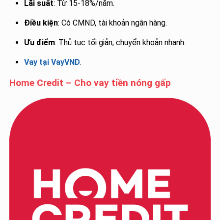
Lãi suất
: Từ 15-18%/năm.
Điều kiện
: Có CMND, tài khoản ngân hàng.
Ưu điểm
: Thủ tục tối giản, chuyển khoản nhanh.
Vay tại VayVND
.
Home Credit – Cho vay tiền nóng gấp