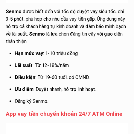
Senmo
được biết đến với tốc độ duyệt vay siêu tốc, chỉ
3-5 phút, phù hợp cho nhu cầu vay tiền gấp. Ứng dụng này
hỗ trợ cả khách hàng tự kinh doanh và đảm bảo minh bạch
về lãi suất.
Senmo
là lựa chọn đáng tin cậy với giao diện
thân thiện.
Hạn mức vay
: 1-10 triệu đồng.
Lãi suất
: Từ 12-18%/năm.
Điều kiện
: Từ 19-60 tuổi, có CMND.
Ưu điểm
: Duyệt nhanh, hỗ trợ linh hoạt.
Đăng ký Senmo.
App vay tiền chuyển khoản 24/7 ATM Online