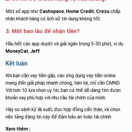
Một số app như
Cashspace
,
Home Credit
,
Crezu
chấp
nhận khách hàng có lịch sử tín dụng không tốt.
3. Mất bao lâu để nhận tiền?
Hầu hết các app duyệt và giải ngân trong 5-30 phút, ví dụ
MoneyCat
,
Jeff
Kết luận
Khi bạn cần vay tiền gấp, các ứng dụng vay tiền online
mang đến giải pháp nhanh chóng, tiện lợi, chỉ cần CMND.
Với hơn 10 lựa chọn uy tín, bạn có thể dễ dàng tìm được
khoản vay phù hợp với nhu cầu tài chính của mình.
Hãy so sánh kỹ lãi suất, đọc hợp đồng cẩn thận, và chọn
nền tảng đáng tin cậy để đảm bảo an toàn tài chính.
Xem thêm :