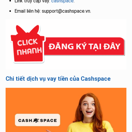
Link truy cập vay:
cashspace
.
Email liên hệ: support@cashspace.vn.
Chi tiết dịch vụ vay tiền của Cashspace