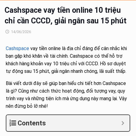
Cashspace vay tiền online 10 triệu
chỉ cần CCCD, giải ngân sau 15 phút
14/06/2026
Cashspace
vay tiền online là địa chỉ đáng để cân nhắc khi
bạn gặp khó khăn về tài chính. Cashspace có thể hỗ trợ
khách hàng khoản vay 10 triệu chỉ với CCCD. Hồ sơ duyệt
tự động sau 15 phút, giải ngân nhanh chóng, lãi suất thấp.
Bài viết dưới đây sẽ giúp bạn hiểu chi tiết hơn Cashspace
là gì? Cũng như cách thức hoạt động, đối tượng vay, quy
trình vay và những tiện ích mà ứng dụng này mang lại. Vậy
nên đừng bỏ lỡ nhé!
Contents