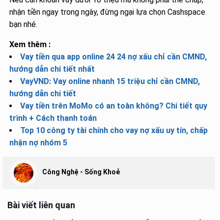
nhận tiền ngay trong ngày, đừng ngại lựa chọn Cashspace
bạn nhé.
Xem thêm :
Vay tiền qua app online 24 24 nợ xấu chỉ cần CMND,
hướng dẫn chi tiết nhất
VayVND: Vay online nhanh 15 triệu chỉ cần CMND,
hướng dẫn chi tiết
Vay tiền trên MoMo có an toàn không? Chi tiết quy
trình + Cách thanh toán
Top 10 công ty tài chính cho vay nợ xấu uy tín, chấp
nhận nợ nhóm 5
Công Nghệ - Sống Khoẻ
Bài viết liên quan