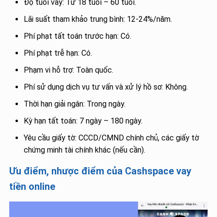
Độ tuổi vay: Từ 18 tuổi – 60 tuổi.
Lãi suất tham khảo trung bình: 12-24%/năm.
Phí phạt tất toán trước hạn: Có.
Phí phạt trễ hạn: Có.
Phạm vi hỗ trợ: Toàn quốc.
Phí sử dụng dịch vụ tư vấn và xử lý hồ sơ: Không.
Thời hạn giải ngân: Trong ngày.
Kỳ hạn tất toán: 7 ngày – 180 ngày.
Yêu cầu giấy tờ: CCCD/CMND chính chủ, các giấy tờ
chứng minh tài chính khác (nếu cần).
Ưu điểm, nhược điểm của Cashspace vay
tiền online