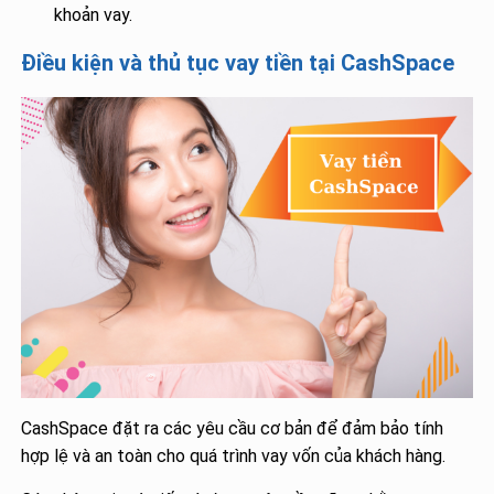
khoản vay.
Điều kiện và thủ tục vay tiền tại CashSpace
CashSpace đặt ra các yêu cầu cơ bản để đảm bảo tính
hợp lệ và an toàn cho quá trình vay vốn của khách hàng.