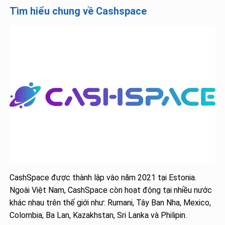
Tìm hiểu chung về Cashspace
CashSpace được thành lập vào năm 2021 tại Estonia.
Ngoài Việt Nam, CashSpace còn hoạt động tại nhiều nước
khác nhau trên thế giới như: Rumani, Tây Ban Nha, Mexico,
Colombia, Ba Lan, Kazakhstan, Sri Lanka và Philipin.