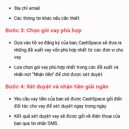
Địa chỉ email.
Các thông tin khác nếu cần thiết.
Bước 3: Chọn gói vay phù hợp
Dựa vào hồ sơ đăng ký của bạn, CashSpace sẽ đưa ra
những đề xuất vay vốn phù hợp nhất từ các đơn vị cho
vay.
Lựa chọn gói vay phù hợp nhất trong các đề xuất và
nhấn nút “Nhận tiền” để chờ được xét duyệt.
Bước 4: Xét duyệt và nhận tiền giải ngân
Yêu cầu vay tiền của bạn sẽ được CashSpace gửi đến
đối tác cho vay để xét duyệt ngay trong ngày.
Kết quả xét duyệt vay sẽ được gửi về điện thoại của
bạn qua tin nhắn SMS.