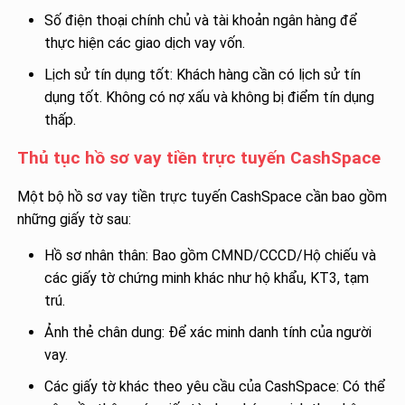
Số điện thoại chính chủ và tài khoản ngân hàng để
thực hiện các giao dịch vay vốn.
Lịch sử tín dụng tốt: Khách hàng cần có lịch sử tín
dụng tốt. Không có nợ xấu và không bị điểm tín dụng
thấp.
Thủ tục hồ sơ vay tiền trực tuyến CashSpace
Một bộ hồ sơ vay tiền trực tuyến CashSpace cần bao gồm
những giấy tờ sau:
Hồ sơ nhân thân: Bao gồm CMND/CCCD/Hộ chiếu và
các giấy tờ chứng minh khác như hộ khẩu, KT3, tạm
trú.
Ảnh thẻ chân dung: Để xác minh danh tính của người
vay.
Các giấy tờ khác theo yêu cầu của CashSpace: Có thể