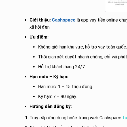
Giới thiệu:
Cashspace
là app vay tiền online chu
xã hội đen
Ưu điểm:
Không giới hạn khu vực, hỗ trợ vay toàn quốc
Thời gian xét duyệt nhanh chóng, chỉ vài phút
Hỗ trợ khách hàng 24/7.
Hạn mức – Kỳ hạn:
Hạn mức: 1 – 15 triệu đồng.
Kỳ hạn: 7 – 90 ngày.
Hướng dẫn đăng ký:
Truy cập ứng dụng hoặc trang web Cashspace
tạ