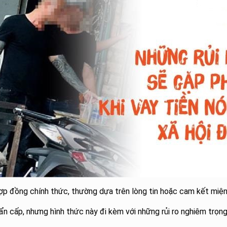
hợp đồng chính thức, thường dựa trên lòng tin hoặc cam kết miện
ẩn cấp, nhưng hình thức này đi kèm với những rủi ro nghiêm trọng