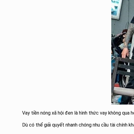
Vay tiền nóng xã hội đen là hình thức vay không qua 
Dù có thể giải quyết nhanh chóng nhu cầu tài chính kh