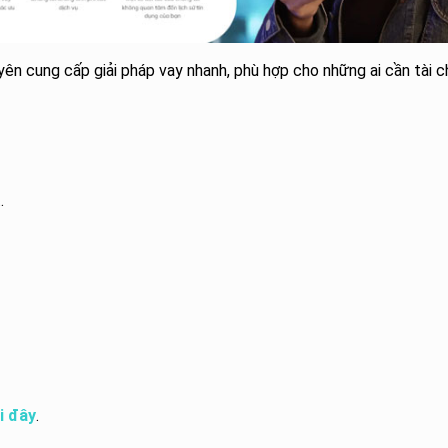
yên cung cấp giải pháp vay nhanh, phù hợp cho những ai cần tài c
.
.
i đây
.