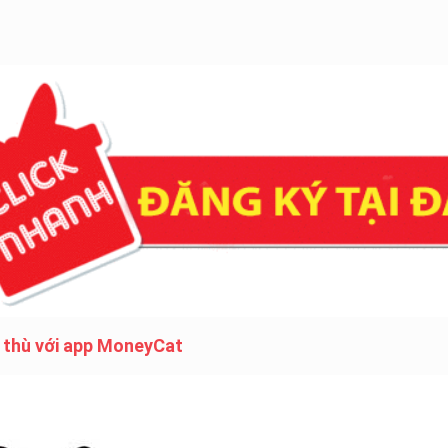
ả thù với app MoneyCat