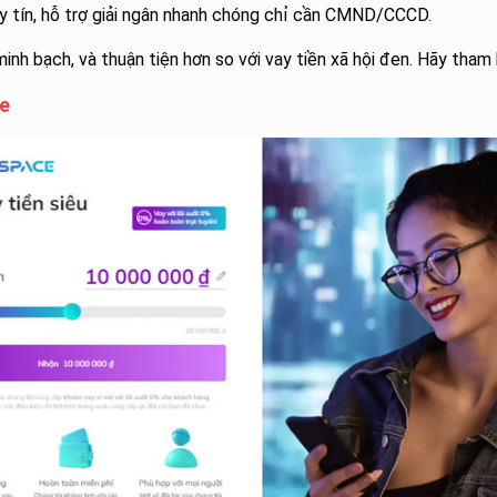
uy tín, hỗ trợ giải ngân nhanh chóng chỉ cần CMND/CCCD.
inh bạch, và thuận tiện hơn so với vay tiền xã hội đen. Hãy tham
ce