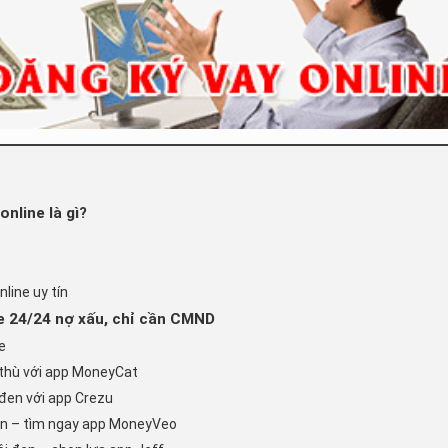
online là gì?
line uy tín
ne 24/24 nợ xấu, chỉ cần CMND
e
ả thù với app MoneyCat
 đen với app Crezu
đen – tìm ngay app MoneyVeo