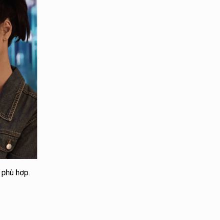
 phù hợp.