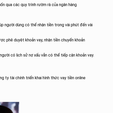
uốn qua các quy trình rườm rà của ngân hàng.
p người dùng có thể nhận tiền trong vài phút đến vài
ược phê duyệt khoản vay, nhận tiền chuyển khoản
người có lịch sử nợ xấu vẫn có thể tiếp cận khoản vay.
ty tài chính triển khai hình thức vay tiền online