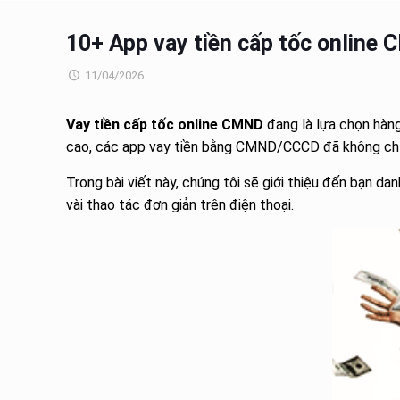
10+ App vay tiền cấp tốc online
11/04/2026
Vay tiền cấp tốc online CMND
đang là lựa chọn hàng
cao, các app vay tiền bằng CMND/CCCD đã không chỉ m
Trong bài viết này, chúng tôi sẽ giới thiệu đến bạn d
vài thao tác đơn giản trên điện thoại.