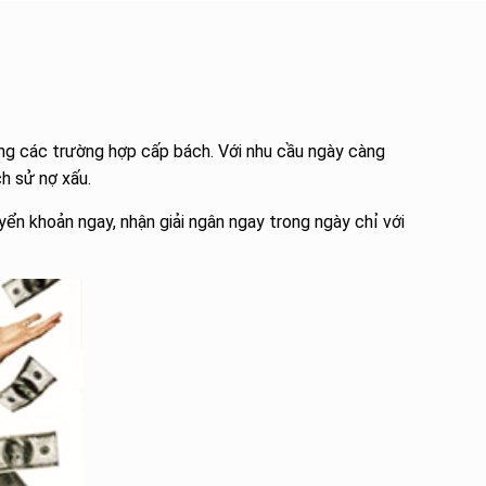
ong các trường hợp cấp bách. Với nhu cầu ngày càng
h sử nợ xấu.
yển khoản ngay, nhận giải ngân ngay trong ngày chỉ với