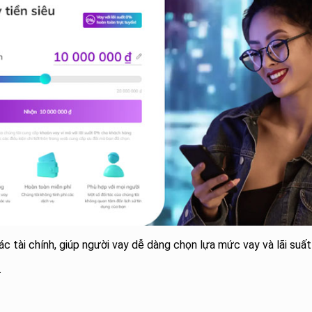
tác tài chính, giúp người vay dễ dàng chọn lựa mức vay và lãi suất
.