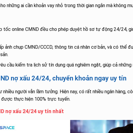
h cho những ai cần khoản vay nhỏ trong thời gian ngắn mà không m
ấp tốc online CMND đều cho phép duyệt hồ sơ tự động 24/24, giú
cấp ảnh chụp CMND/CCCD, thông tin cá nhân cơ bản, và có thể đ
sản.
u cầu kiểm tra lịch sử tín dụng quá nghiêm ngặt, giúp cả những 
MND nợ xấu 24/24, chuyển khoản ngay uy tín
u người vẫn lầm tưởng. Hiện nay, có rất nhiều ngân hàng, công 
được thực hiện 100% trực tuyến.
D nợ xấu 24/24 uy tín nhất