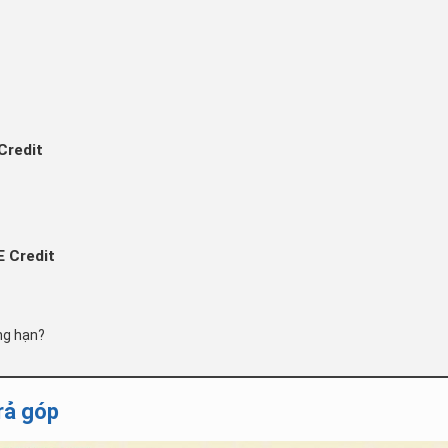
Credit
E Credit
ng hạn?
trả góp