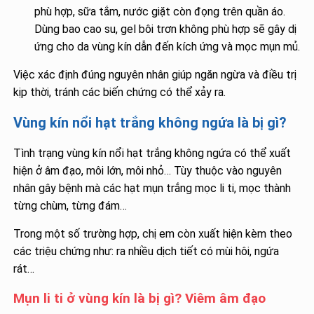
phù hợp, sữa tắm, nước giặt còn đọng trên quần áo.
Dùng bao cao su, gel bôi trơn không phù hợp sẽ gây dị
ứng cho da vùng kín dẫn đến kích ứng và mọc mụn mủ.
Việc xác định đúng nguyên nhân giúp ngăn ngừa và điều trị
kịp thời, tránh các biến chứng có thể xảy ra.
Vùng kín nổi hạt trắng không ngứa là bị gì?
Tình trạng vùng kín nổi hạt trắng không ngứa có thể xuất
hiện ở âm đạo, môi lớn, môi nhỏ… Tùy thuộc vào nguyên
nhân gây bệnh mà các hạt mụn trắng mọc li ti, mọc thành
từng chùm, từng đám…
Trong một số trường hợp, chị em còn xuất hiện kèm theo
các triệu chứng như: ra nhiều dịch tiết có mùi hôi, ngứa
rát…
Mụn li ti ở vùng kín là bị gì? Viêm âm đạo