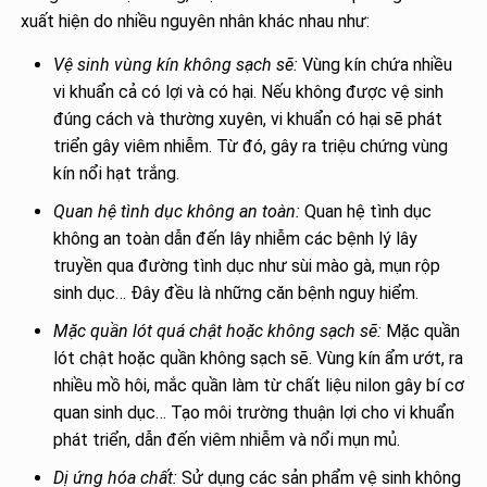
xuất hiện do nhiều nguyên nhân khác nhau như:
Vệ sinh vùng kín không sạch sẽ:
Vùng kín chứa nhiều
vi khuẩn cả có lợi và có hại. Nếu không được vệ sinh
đúng cách và thường xuyên, vi khuẩn có hại sẽ phát
triển gây viêm nhiễm. Từ đó, gây ra triệu chứng vùng
kín nổi hạt trắng.
Quan hệ tình dục không an toàn:
Quan hệ tình dục
không an toàn dẫn đến lây nhiễm các bệnh lý lây
truyền qua đường tình dục như sùi mào gà, mụn rộp
sinh dục… Đây đều là những căn bệnh nguy hiểm.
Mặc quần lót quá chật hoặc không sạch sẽ:
Mặc quần
lót chật hoặc quần không sạch sẽ. Vùng kín ẩm ướt, ra
nhiều mồ hôi, mắc quần làm từ chất liệu nilon gây bí cơ
quan sinh dục… Tạo môi trường thuận lợi cho vi khuẩn
phát triển, dẫn đến viêm nhiễm và nổi mụn mủ.
Dị ứng hóa chất:
Sử dụng các sản phẩm vệ sinh không