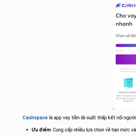
Cashspace
là app vay tiền lãi suất thấp kết nối ngườ
Ưu điểm
: Cung cấp nhiều lựa chọn về hạn mức và t