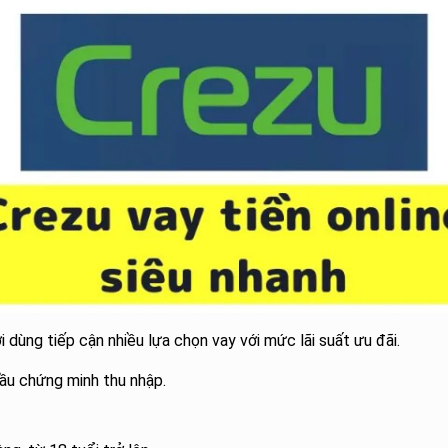
i dùng tiếp cận nhiều lựa chọn vay với mức lãi suất ưu đãi.
cầu chứng minh thu nhập.