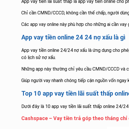
App vay tiền lãi suất thấp là app vay tiền online cho 
Chỉ cần CMND/CCCD, không cần thế chấp, người dùng 
Các app vay online này phù hợp cho những ai cần vay 
App vay tiền online 24 24 nợ xấu là gì
App vay tiền online 24/24 nợ xấu là ứng dụng cho phé
có lịch sử nợ xấu.
Những app này thường chỉ yêu cầu CMND/CCCD và có q
Giúp người vay nhanh chóng tiếp cận nguồn vốn ngay k
Top 10 app vay tiền lãi suất thấp onl
Dưới đây là 10 app vay tiền lãi suất thấp online 24/
Cashspace – Vay tiền trả góp theo tháng chỉ