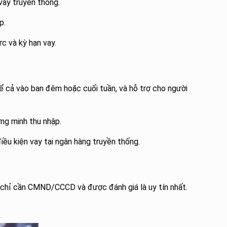
 vay truyền thống.
p.
c và kỳ hạn vay.
kể cả vào ban đêm hoặc cuối tuần, và hỗ trợ cho người
ng minh thu nhập.
ều kiện vay tại ngân hàng truyền thống.
g, chỉ cần CMND/CCCD và được đánh giá là uy tín nhất.