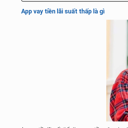
App vay tiền lãi suất thấp là gì