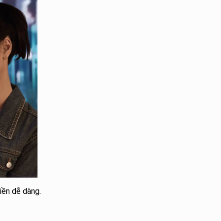
tiền dễ dàng.