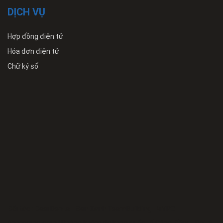
DỊCH VỤ
Hợp đồng điện tử
Hóa đơn điện tử
Chữ ký số
Đối tác :
Desi Dental
|
Sen Xanh TeamBuilding
|
MYPC
|
Anhmeme.com
|
Phòng khám đa khoa quốc tế Cộng Đồng
|
Đại lý