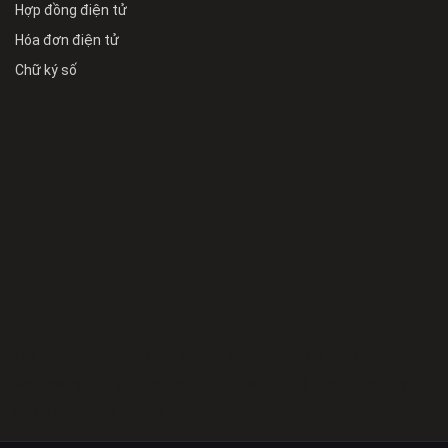
Hợp đồng điện tử
Hóa đơn điện tử
Chữ ký số
Đối tác :
Desi Dental
|
Sen Xanh TeamBuilding
|
MYPC
|
Anhmeme.com
|
Phòng khám đa khoa quốc tế Cộng Đồng
|
Đại lý
LG
|
kí tự đặc biệt best
|