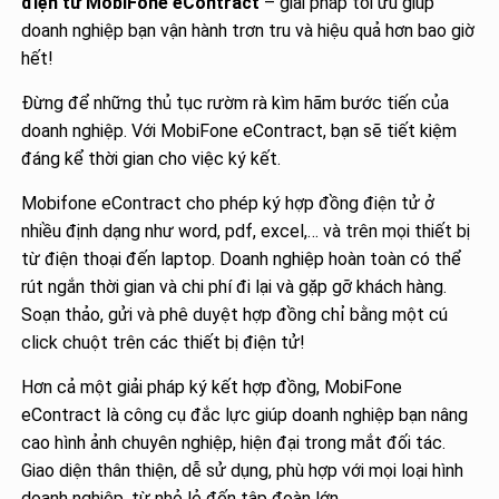
điện tử MobiFone eContract
– giải pháp tối ưu giúp
doanh nghiệp bạn vận hành trơn tru và hiệu quả hơn bao giờ
hết!
Đừng để những thủ tục rườm rà kìm hãm bước tiến của
doanh nghiệp. Với MobiFone eContract, bạn sẽ tiết kiệm
đáng kể thời gian cho việc ký kết.
Mobifone eContract cho phép ký hợp đồng điện tử ở
nhiều định dạng như word, pdf, excel,… và trên mọi thiết bị
từ điện thoại đến laptop. Doanh nghiệp hoàn toàn có thể
rút ngắn thời gian và chi phí đi lại và gặp gỡ khách hàng.
Soạn thảo, gửi và phê duyệt hợp đồng chỉ bằng một cú
click chuột trên các thiết bị điện tử!
Hơn cả một giải pháp ký kết hợp đồng, MobiFone
eContract là công cụ đắc lực giúp doanh nghiệp bạn nâng
cao hình ảnh chuyên nghiệp, hiện đại trong mắt đối tác.
Giao diện thân thiện, dễ sử dụng, phù hợp với mọi loại hình
doanh nghiệp, từ nhỏ lẻ đến tập đoàn lớn.