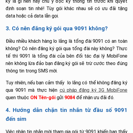
ký là gì nên hãy chú ý đọc kỹ thông tin trước khi quyết
định soạn tin nhé! Tùy gói khác nhau sẽ có ưu đãi tặng
data hoặc cả data lẫn gọi.
3. Có nên đăng ký gói qua 9091 không?
Điều nhiều khách hàng lo lắng là tổng đài 9091 có an toàn
không? Có nên đăng ký gói qua tổng đài này không? Thực
tế thì 9091 là tổng đài của bên đối tác đại lý MobiFone
nên không lừa đảo bạn đăng ký gói sẽ trừ cước theo đúng
thông tin trong SMS mời.
Tuy nhiên, nếu bạn cảm thấy lo lắng có thể không đăng ký
qua 9091 mà thực hiện
cú pháp đăng ký 3G MobiFone
quen thuộc
ON Tên-gói
gửi
9084
để nhận ưu đãi đó.
4. Hướng dẫn chặn tin nhắn từ đầu số 9091
đến sim
Việc nhận tin nhắn mời tham gia gói từ 9091 khiến bạn thấy