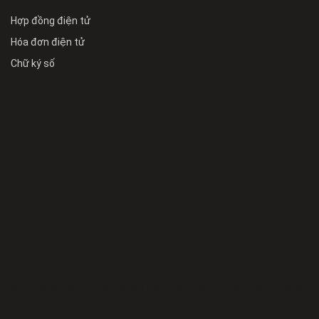
Hợp đồng điện tử
Hóa đơn điện tử
Chữ ký số
Đối tác :
Desi Dental
|
Sen Xanh TeamBuilding
|
MYPC
|
Anhmeme.com
|
Phòng khám đa khoa quốc tế Cộng Đồng
|
Đại lý
LG
|
kí tự đặc biệt best
|