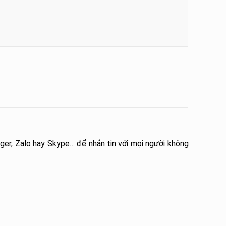
er, Zalo hay Skype… để nhắn tin với mọi người không