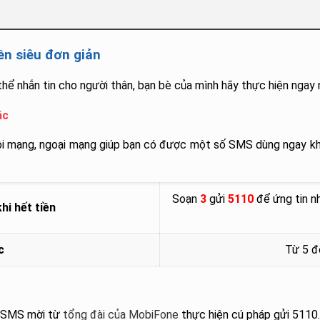
ền siêu đơn giản
hể nhắn tin cho người thân, bạn bè của mình hãy thực hiện ngay
ác
nội mạng, ngoại mạng giúp bạn có được một số SMS dùng ngay khi
Soạn
3
gửi
5110
để ứng tin n
i hết tiền
c
Từ 5 đ
c SMS mời từ
tổng đài của MobiFone
thực hiện cú pháp gửi 5110