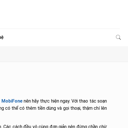
hệ
ền MobiFone
nên hãy thực hiện ngay. Với thao tác soạn
ng có thể có thêm tiền dùng và gọi thoại, thậm chí lên
tin. Các cách đều vô cùng đơn giản nên đừng chần chừ