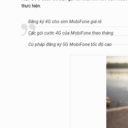
thực hiện.
Đăng ký 4G cho sim MobiFone giá rẻ
Các gói cước 4G của MobiFone theo tháng
Cú pháp đăng ký 5G MobiFone tốc độ cao