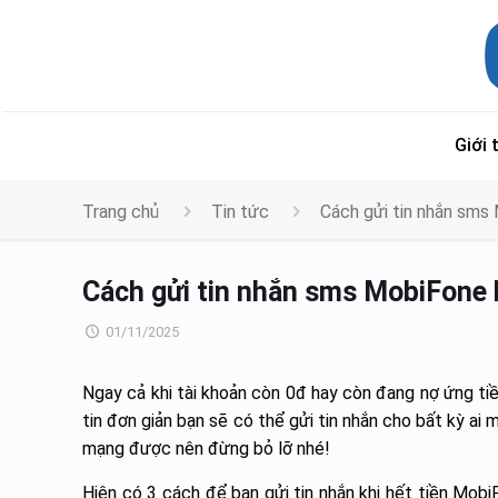
Giới 
Trang chủ
Tin tức
Cách gửi tin nhắn sms
Cách gửi tin nhắn sms MobiFone k
01/11/2025
Ngay cả khi tài khoản còn 0đ hay còn đang nợ ứng ti
tin đơn giản bạn sẽ có thể gửi tin nhắn cho bất kỳ ai
mạng được nên đừng bỏ lỡ nhé!
Hiện có 3 cách để bạn gửi tin nhắn khi hết tiền Mob