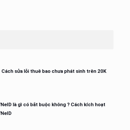
 Cách sửa lỗi thuê bao chưa phát sinh trên 20K
NeID là gì có bắt buộc không ? Cách kích hoạt
VNeID