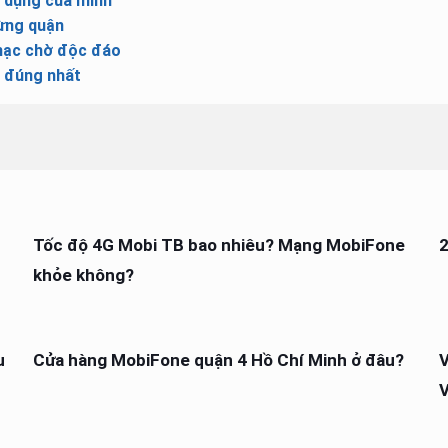
ử dụng của mình
ừng quận
hạc chờ độc đáo
4 đúng nhất
Tốc độ 4G Mobi TB bao nhiêu? Mạng MobiFone
2
khỏe không?
u
Cửa hàng MobiFone quận 4 Hồ Chí Minh ở đâu?
V