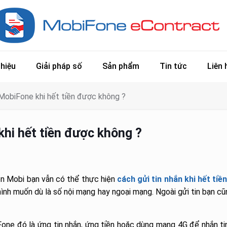
thiệu
Giải pháp số
Sản phẩm
Tin tức
Liên 
 MobiFone khi hết tiền được không ?
hi hết tiền được không ?
ền Mobi bạn vẫn có thể thực hiện
cách gửi tin nhắn khi hết ti
 mình muốn dù là số nội mạng hay ngoại mạng. Ngoài gửi tin bạn cũ
iFone đó là ứng tin nhắn, ứng tiền hoặc dùng mạng 4G để nhắn 