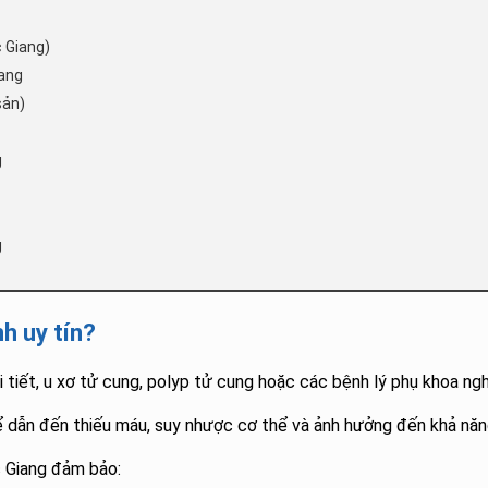
 Giang)
iang
sản)
g
g
h uy tín?
i tiết, u xơ tử cung, polyp tử cung hoặc các bệnh lý phụ khoa ng
hể dẫn đến thiếu máu, suy nhược cơ thể và ảnh hưởng đến khả năng
c Giang đảm bảo: