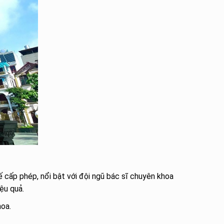
 cấp phép, nổi bật với đội ngũ bác sĩ chuyên khoa
ệu quả.
hoa.