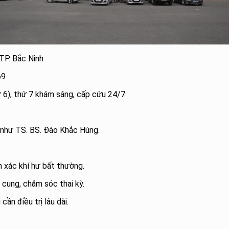
TP. Bắc Ninh
69
ứ 6), thứ 7 khám sáng, cấp cứu 24/7
i như TS. BS. Đào Khắc Hùng.
nh xác khí hư bất thường.
ử cung, chăm sóc thai kỳ.
 cần điều trị lâu dài.