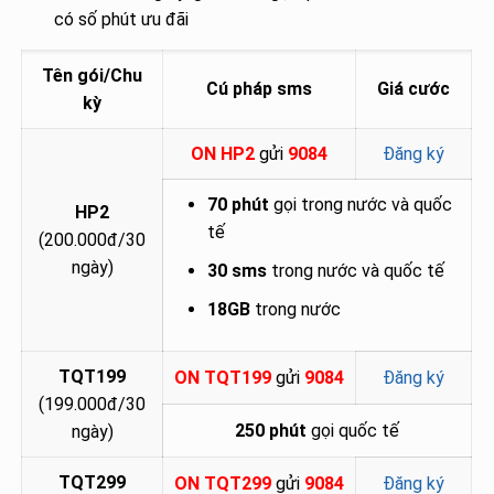
có số phút ưu đãi
Tên gói/Chu
Cú pháp sms
Giá cước
kỳ
ON HP2
gửi
9084
Đăng ký
70 phút
gọi trong nước và quốc
HP2
tế
(200.000đ/30
ngày)
30 sms
trong nước và quốc tế
18GB
trong nước
TQT199
ON TQT199
gửi
9084
Đăng ký
(199.000đ/30
250 phút
gọi quốc tế
ngày)
TQT299
ON TQT299
gửi
9084
Đăng ký