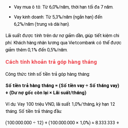
Vay mua ô tô: Từ 6,0%/năm, thời hạn tối đa 7 năm.
Vay kinh doanh: Từ 5,3%/năm (ngắn hạn) đến
6,2%/năm (trung và dài hạn).
Lãi suất được tính trên dư nợ giảm dần, giúp tiết kiệm chi
phí. Khách hàng nhận lương qua Vietcombank có thể được
giảm thêm 0,1% đến 0,5%/năm.
Cách tính khoản trả góp hàng tháng
Công thức tính số tiền trả góp hàng tháng:
Số tiền trả hàng tháng = (Số tiền vay ÷ Số tháng vay)
+ (Dư nợ gốc còn lại × Lãi suất/tháng)
Ví dụ: Vay 100 triệu VND, lãi suất 1,0%/tháng, kỳ hạn 12
tháng. Số tiền trả tháng đầu:
(100.000.000 ÷ 12) + (100.000.000 × 1,0%) ≈ 8.333.333 +