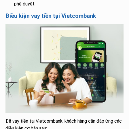
phê duyệt.
Điều kiện vay tiền tại Vietcombank
Để vay tiền tại Vietcombank, khách hàng cần đáp ứng các
điều kiện cơ bản sau: