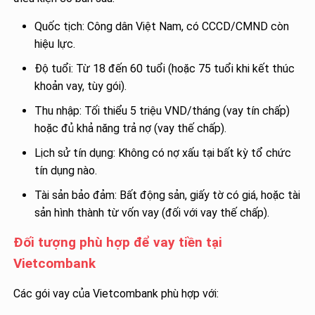
Quốc tịch: Công dân Việt Nam, có CCCD/CMND còn
hiệu lực.
Độ tuổi: Từ 18 đến 60 tuổi (hoặc 75 tuổi khi kết thúc
khoản vay, tùy gói).
Thu nhập: Tối thiểu 5 triệu VND/tháng (vay tín chấp)
hoặc đủ khả năng trả nợ (vay thế chấp).
Lịch sử tín dụng: Không có nợ xấu tại bất kỳ tổ chức
tín dụng nào.
Tài sản bảo đảm: Bất động sản, giấy tờ có giá, hoặc tài
sản hình thành từ vốn vay (đối với vay thế chấp).
Đối tượng phù hợp để vay tiền tại
Vietcombank
Các gói vay của Vietcombank phù hợp với: