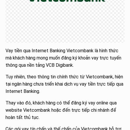
Vay tiền qua Internet Banking Vietcombank là hình thức
mà khách hàng mong muốn đăng ký khoản vay trực tuyến
thông qua nền tảng VCB Digibank.
Tuy nhiên, theo thông tin chính thức từ Vietcombank, hiện
tại ngân hàng chưa triển khai dịch vụ vay tiền trực tiếp qua
Internet Banking.
Thay vào đó, khách hàng có thể đăng ký vay online qua
website Vietcombank hoặc đến trực tiếp chi nhánh để
hoàn tất thủ tục.
Các gói vay tín chấp và thế chấp của Vietcombank hỗ trợ