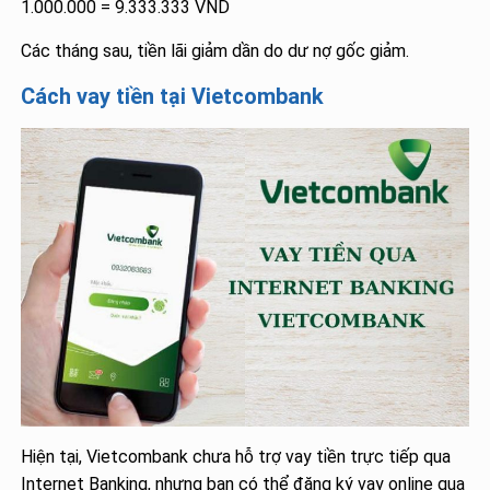
1.000.000 = 9.333.333 VND
Các tháng sau, tiền lãi giảm dần do dư nợ gốc giảm.
Cách vay tiền tại Vietcombank
Hiện tại, Vietcombank chưa hỗ trợ vay tiền trực tiếp qua
Internet Banking, nhưng bạn có thể đăng ký vay online qua