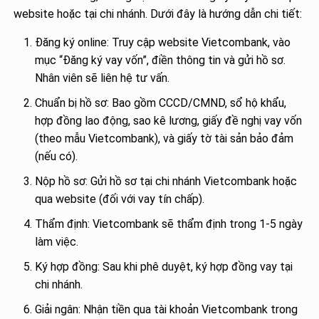
website hoặc tại chi nhánh. Dưới đây là hướng dẫn chi tiết:
Đăng ký online: Truy cập website Vietcombank, vào
mục “Đăng ký vay vốn”, điền thông tin và gửi hồ sơ.
Nhân viên sẽ liên hệ tư vấn.
Chuẩn bị hồ sơ: Bao gồm CCCD/CMND, sổ hộ khẩu,
hợp đồng lao động, sao kê lương, giấy đề nghị vay vốn
(theo mẫu Vietcombank), và giấy tờ tài sản bảo đảm
(nếu có).
Nộp hồ sơ: Gửi hồ sơ tại chi nhánh Vietcombank hoặc
qua website (đối với vay tín chấp).
Thẩm định: Vietcombank sẽ thẩm định trong 1-5 ngày
làm việc.
Ký hợp đồng: Sau khi phê duyệt, ký hợp đồng vay tại
chi nhánh.
Giải ngân: Nhận tiền qua tài khoản Vietcombank trong