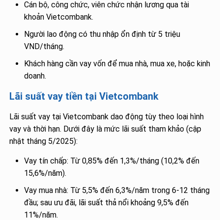
Cán bộ, công chức, viên chức nhận lương qua tài
khoản Vietcombank.
Người lao động có thu nhập ổn định từ 5 triệu
VND/tháng.
Khách hàng cần vay vốn để mua nhà, mua xe, hoặc kinh
doanh.
Lãi suất vay tiền tại Vietcombank
Lãi suất vay tại Vietcombank dao động tùy theo loại hình
vay và thời hạn. Dưới đây là mức lãi suất tham khảo (cập
nhật tháng 5/2025):
Vay tín chấp: Từ 0,85% đến 1,3%/tháng (10,2% đến
15,6%/năm).
Vay mua nhà: Từ 5,5% đến 6,3%/năm trong 6-12 tháng
đầu; sau ưu đãi, lãi suất thả nổi khoảng 9,5% đến
11%/năm.