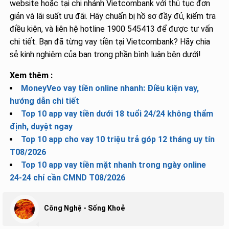
website hoặc tại chi nhánh Vietcombank với thủ tục đơn
giản và lãi suất ưu đãi. Hãy chuẩn bị hồ sơ đầy đủ, kiểm tra
điều kiện, và liên hệ hotline 1900 545413 để được tư vấn
chi tiết. Bạn đã từng vay tiền tại Vietcombank? Hãy chia
sẻ kinh nghiệm của bạn trong phần bình luận bên dưới!
Xem thêm :
MoneyVeo vay tiền online nhanh: Điều kiện vay,
hướng dẫn chi tiết
Top 10 app vay tiền dưới 18 tuổi 24/24 không thẩm
định, duyệt ngay
Top 10 app cho vay 10 triệu trả góp 12 tháng uy tín
T08/2026
Top 10 app vay tiền mặt nhanh trong ngày online
24-24 chỉ cần CMND T08/2026
Công Nghệ - Sống Khoẻ