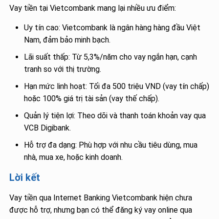
Vay tiền tại Vietcombank mang lại nhiều ưu điểm:
Uy tín cao: Vietcombank là ngân hàng hàng đầu Việt
Nam, đảm bảo minh bạch.
Lãi suất thấp: Từ 5,3%/năm cho vay ngắn hạn, cạnh
tranh so với thị trường.
Hạn mức linh hoạt: Tối đa 500 triệu VND (vay tín chấp)
hoặc 100% giá trị tài sản (vay thế chấp).
Quản lý tiện lợi: Theo dõi và thanh toán khoản vay qua
VCB Digibank.
Hỗ trợ đa dạng: Phù hợp với nhu cầu tiêu dùng, mua
nhà, mua xe, hoặc kinh doanh.
Lời kết
Vay tiền qua Internet Banking Vietcombank hiện chưa
được hỗ trợ, nhưng bạn có thể đăng ký vay online qua