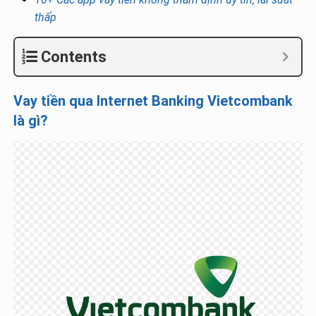
thấp
Contents
Vay tiền qua Internet Banking Vietcombank
là gì?