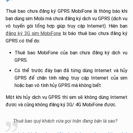
Thuê bao chưa đăng ký GPRS MobiFone là thông báo khi
bạn dùng sim Mobi mà chưa đăng ký dịch vụ GPRS (dịch vụ
vô tuyến gói tổng hợp giúp truy cập Internet). Hiện bạn
đăng ký 3G sim MobiFone
bị báo thuê bao chưa đăng ký
GPRS có thể do:
Thuê bao MobiFone của bạn chưa đăng ký dịch vụ
GPRS.
Có thể trước đây bạn đã từng dùng Internet và hủy
GPRS để chặn tính năng truy cập Internet của sim
hoặc bạn vô tình hủy GPRS mà không biết.
Một khi hủy dịch vụ GPRS thì sim sẽ không dùng Internet
được và cũng không đăng ký 3G/ 4G MobiFone được.
Thuê bao quý khách vừa gọi hiện đang bận là sao?