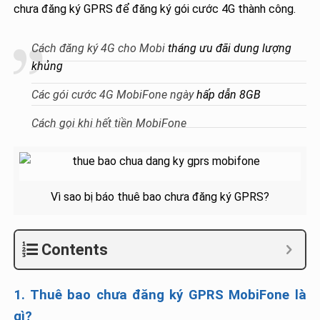
chưa đăng ký GPRS để đăng ký gói cước 4G thành công.
Cách đăng ký 4G cho Mobi
tháng ưu đãi dung lượng
khủng
Các gói cước 4G MobiFone ngày
hấp dẫn 8GB
Cách gọi khi hết tiền MobiFone
Vì sao bị báo thuê bao chưa đăng ký GPRS?
Contents
1. Thuê bao chưa đăng ký GPRS MobiFone là
gì?