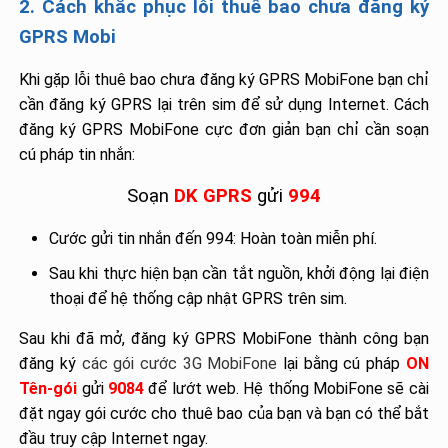
2. Cách khắc phục lỗi thuê bao chưa đăng ký
GPRS Mobi
Khi gặp lỗi thuê bao chưa đăng ký GPRS MobiFone bạn chỉ
cần đăng ký GPRS lại trên sim để sử dụng Internet. Cách
đăng ký GPRS MobiFone cực đơn giản bạn chỉ cần soạn
cú pháp tin nhắn:
Soạn
DK GPRS
gửi
994
Cước gửi tin nhắn đến 994: Hoàn toàn miễn phí.
Sau khi thực hiện bạn cần tắt nguồn, khởi động lại điện
thoại để hệ thống cập nhật GPRS trên sim.
Sau khi đã mở, đăng ký GPRS MobiFone thành công bạn
đăng ký
các gói cước 3G MobiFone
lại bằng cú pháp
ON
Tên-gói
gửi
9084
để lướt web. Hệ thống MobiFone sẽ cài
đặt ngay gói cước cho thuê bao của bạn và bạn có thể bắt
đầu truy cập Internet ngay.