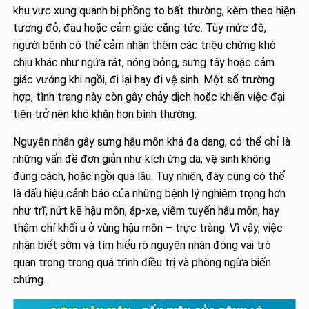
khu vực xung quanh bị phồng to bất thường, kèm theo hiện
tượng đỏ, đau hoặc cảm giác căng tức. Tùy mức độ,
người bệnh có thể cảm nhận thêm các triệu chứng khó
chịu khác như ngứa rát, nóng bỏng, sưng tấy hoặc cảm
giác vướng khi ngồi, đi lại hay đi vệ sinh. Một số trường
hợp, tình trạng này còn gây chảy dịch hoặc khiến việc đại
tiện trở nên khó khăn hơn bình thường.
Nguyên nhân gây sưng hậu môn khá đa dạng, có thể chỉ là
những vấn đề đơn giản như kích ứng da, vệ sinh không
đúng cách, hoặc ngồi quá lâu. Tuy nhiên, đây cũng có thể
là dấu hiệu cảnh báo của những bệnh lý nghiêm trọng hơn
như trĩ, nứt kẽ hậu môn, áp-xe, viêm tuyến hậu môn, hay
thậm chí khối u ở vùng hậu môn – trực tràng. Vì vậy, việc
nhận biết sớm và tìm hiểu rõ nguyên nhân đóng vai trò
quan trọng trong quá trình điều trị và phòng ngừa biến
chứng.