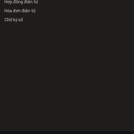
Hợp đồng điện tử
Hóa đơn điện tử
Chữ ký số
Đối tác :
Desi Dental
|
Sen Xanh TeamBuilding
|
MYPC
|
Anhmeme.com
|
Phòng khám đa khoa quốc tế Cộng Đồng
|
Đại lý
LG
|
kí tự đặc biệt best
|