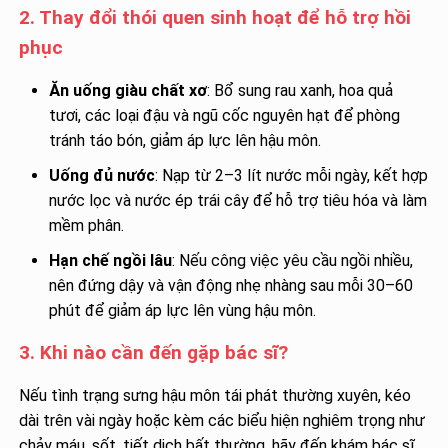
2. Thay đổi thói quen sinh hoạt để hỗ trợ hồi
phục
Ăn uống giàu chất xơ
: Bổ sung rau xanh, hoa quả
tươi, các loại đậu và ngũ cốc nguyên hạt để phòng
tránh táo bón, giảm áp lực lên hậu môn.
Uống đủ nước
: Nạp từ 2–3 lít nước mỗi ngày, kết hợp
nước lọc và nước ép trái cây để hỗ trợ tiêu hóa và làm
mềm phân.
Hạn chế ngồi lâu
: Nếu công việc yêu cầu ngồi nhiều,
nên đứng dậy và vận động nhẹ nhàng sau mỗi 30–60
phút để giảm áp lực lên vùng hậu môn.
3. Khi nào cần đến gặp bác sĩ?
Nếu tình trạng sưng hậu môn tái phát thường xuyên, kéo
dài trên vài ngày hoặc kèm các biểu hiện nghiêm trọng như
chảy máu, sốt, tiết dịch bất thường, hãy đến khám bác sĩ