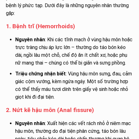
bệnh lý phức tạp. Dưới đây là những nguyên nhân thường
gặp:
1. Bệnh trĩ (Hemorrhoids)
Nguyên nhân
: Khi các tĩnh mạch ở vùng hậu môn hoặc
trực tràng chịu áp lực lớn – thường do táo bón kéo
dài, ngồi lâu một chỗ, chế độ ăn ít chất xơ, hoặc phụ
nữ mang thai – chúng có thể bị giãn và sưng phồng.
Triệu chứng nhận biết
: Vùng hậu môn sưng, đau, cảm
giác cộm vướng, kèm ngứa ngáy. Một số trường hợp
có thể thấy máu tươi dính trên giấy vệ sinh hoặc nhỏ
giọt khi đi đại tiện.
2. Nứt kẽ hậu môn (Anal fissure)
Nguyên nhân
: Xuất hiện các vết rách nhỏ ở niêm mạc
hậu môn, thường do đại tiện phân cứng, táo bón lâu
ngày, tiêu chảy kéo dài hoặc chấn thương khi quan hệ