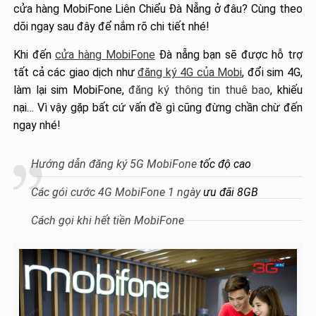
cửa hàng MobiFone Liên Chiểu Đà Nẵng ở đâu? Cùng theo
dõi ngay sau đây để nắm rõ chi tiết nhé!
Khi đến
cửa hàng MobiFone
Đà nẵng bạn sẽ được hỗ trợ
tất cả các giao dịch như
đăng ký 4G của Mobi
, đổi sim 4G,
làm lại sim MobiFone,
đăng ký thông tin thuê bao
, khiếu
nại… Vì vậy gặp bất cứ vấn đề gì cũng đừng chần chừ đến
ngay nhé!
Hướng dẫn đăng ký 5G MobiFone
tốc độ cao
Các gói cước 4G MobiFone 1 ngày
ưu đãi 8GB
Cách gọi khi hết tiền MobiFone