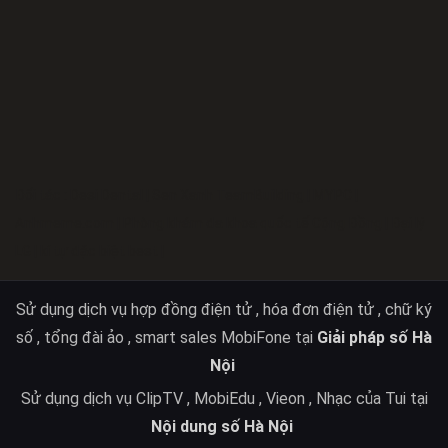
Đối tác :
Desi Dental
|
Sen Xanh TeamBuilding
|
MYPC
|
Anhmeme.com
|
Phòng khám đa khoa quốc tế Cộng Đồng
|
Đại lý
LG
|
kí tự đặc biệt best
|
Sử dụng dịch vụ hợp đồng điện tử , hóa đơn điện tử , chữ ký
số , tổng đài ảo , smart sales MobiFone tại
Giải pháp số Hà
Nội
Sử dụng dịch vụ ClipTV , MobiEdu , Vieon , Nhạc của Tui tại
Nội dung số Hà Nội