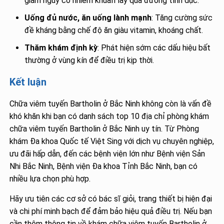
giảm nguy cơ nhiễm khuẩn lây qua đường tình dục.
Uống đủ nước, ăn uống lành mạnh
: Tăng cường sức
đề kháng bằng chế độ ăn giàu vitamin, khoáng chất.
Thăm khám định kỳ
: Phát hiện sớm các dấu hiệu bất
thường ở vùng kín để điều trị kịp thời.
Kết luận
Chữa viêm tuyến Bartholin ở Bắc Ninh không còn là vấn đề
khó khăn khi bạn có danh sách top 10 địa chỉ phòng khám
chữa viêm tuyến Bartholin ở Bắc Ninh uy tín. Từ Phòng
khám Đa khoa Quốc tế Việt Sing với dịch vụ chuyên nghiệp,
ưu đãi hấp dẫn, đến các bệnh viện lớn như Bệnh viện Sản
Nhi Bắc Ninh, Bệnh viện Đa khoa Tỉnh Bắc Ninh, bạn có
nhiều lựa chọn phù hợp.
Hãy ưu tiên các cơ sở có bác sĩ giỏi, trang thiết bị hiện đại
và chi phí minh bạch để đảm bảo hiệu quả điều trị. Nếu bạn
cần thêm thông tin về khám chữa viêm tuyến Bartholin ở