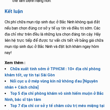
thể làm bệnh nặng hơn.
Kết luận
Chi phí chữa mụn rộp sinh dục ở Bắc Ninh không quá đắt
nếu bạn chọn đúng cơ sở y tế uy tín và điều trị sớm. Các
địa chỉ như trên đều là những lựa chọn đáng tin cậy. Hãy
liên hệ trực tiếp để được tư vấn chi tiết về bảng giá chữa
mụn rộp sinh dục ở Bắc Ninh và đặt lịch khám ngay hôm
nay!
Xem thêm :
Chữa xuất tinh sớm ở TPHCM : 10+ địa chỉ phòng
khám tốt, uy tín tại Sài Gòn
Nổi cục u ở mép vùng kín nữ không đau [Nguyên
nhân + Cách chữa]
Top 5 địa chỉ phòng khám vô sinh hiếm muộn ở Bắc
Ninh, bác sĩ tận tâm
Top 7 địa chỉ cơ sở y tế châm cứu trị méo miệng tại