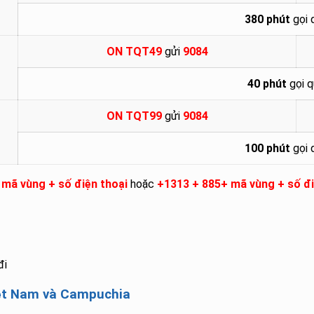
380 phút
gọi 
ON TQT49
gửi
9084
40 phút
gọi q
ON TQT99
gửi
9084
100 phút
gọi 
 mã vùng + số điện thoại
hoặc
+1313 + 885+ mã vùng + số đi
đi
iệt Nam và Campuchia