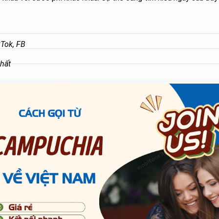
Tok, FB
nhất