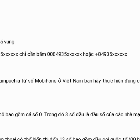
mã vùng
0935xxxxxx chỉ cần bấm 0084935xxxxxx hoặc +84935xxxxxx
 Campuchia từ số MobiFone ở Việt Nam bạn hãy thực hiện đúng 
 số bao gồm cả số 0. Trong đó 3 số đầu là đầu số của các nhà m
ện thoại có thể hiển thị đến 13 số bao gồm đầu gọi quốc tế (00 