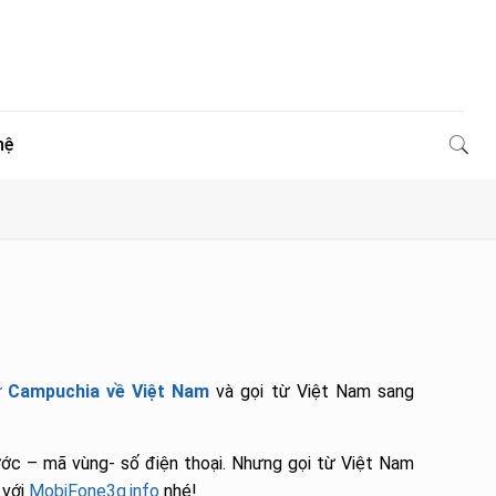
hệ
ừ Campuchia về Việt Nam
và gọi từ Việt Nam sang
ớc – mã vùng- số điện thoại. Nhưng gọi từ Việt Nam
 với
MobiFone3g.info
nhé!