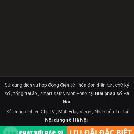
Đối tác :
Desi Dental
|
Sen Xanh TeamBuilding
|
MYPC
|
Anhmeme.com
|
Phòng khám đa khoa quốc tế Cộng Đồng
|
Đại lý
LG
|
kí tự đặc biệt best
|
Sử dụng dịch vụ hợp đồng điện tử , hóa đơn điện tử , chữ ký
số , tổng đài ảo , smart sales MobiFone tại
Giải pháp số Hà
Nội
Sử dụng dịch vụ ClipTV , MobiEdu , Vieon , Nhạc của Tui tại
Nội dung số Hà Nội
Sử dụng dịch vụ Cloud tại
Cloud Mobifone